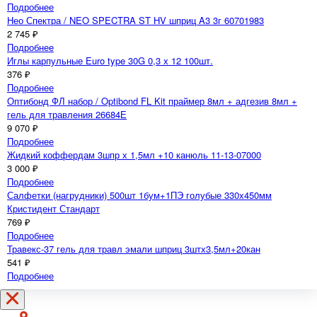
Подробнее
Нео Спектра / NEO SPECTRA ST HV шприц A3 3г 60701983
2 745 ₽
Подробнее
Иглы карпульные Euro type 30G 0,3 х 12 100шт.
376 ₽
Подробнее
Оптибонд ФЛ набор / Optibond FL Kit праймер 8мл + адгезив 8мл +
гель для травления 26684Е
9 070 ₽
Подробнее
Жидкий коффердам 3шпр х 1,5мл +10 канюль 11-13-07000
3 000 ₽
Подробнее
Салфетки (нагрудники) 500шт 1бум+1ПЭ голубые 330х450мм
Кристидент Стандарт
769 ₽
Подробнее
Травекс-37 гель для травл эмали шприц 3штх3,5мл+20кан
541 ₽
Подробнее