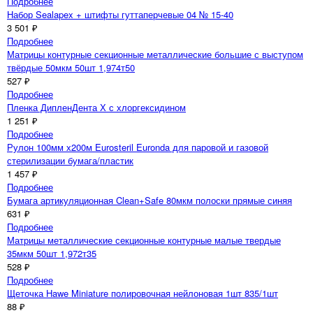
Подробнее
Набор Sealapex + штифты гуттаперчевые 04 № 15-40
3 501 ₽
Подробнее
Матрицы контурные секционные металлические большие с выступом
твёрдые 50мкм 50шт 1,974т50
527 ₽
Подробнее
Пленка ДипленДента Х с хлоргексидином
1 251 ₽
Подробнее
Рулон 100мм х200м Eurosteril Euronda для паровой и газовой
стерилизации бумага/пластик
1 457 ₽
Подробнее
Бумага артикуляционная Clean+Safe 80мкм полоски прямые синяя
631 ₽
Подробнее
Матрицы металлические секционные контурные малые твердые
35мкм 50шт 1,972т35
528 ₽
Подробнее
Щеточка Hawe Miniature полировочная нейлоновая 1шт 835/1шт
88 ₽