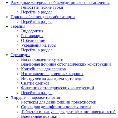
Расходные материалы общемедицинского назаначения
Гемостатические губки
Перейти в раздел
Приспособления для реабилитации
Перейти в раздел
Терапия
Эндодонтия
Реставрация
Отбеливание
Украшения на зубы
Перейти в раздел
Ортопедия
Восстановление культи
Врачебная починка ортопедических конструкций
Контейнеры для слепков
Изготовление временных коронок
Инструменты для врача-ортопеда
Снятие слепков
Фиксация ортопедических конструкций
Перейти в раздел
Хирургия, пародонтология
Растворы для дезинфекции поверхностей
Спреи для дезинфекции поверхностей
Таблетки и гранулы для дезинфекции поверхностей
Временные повязки