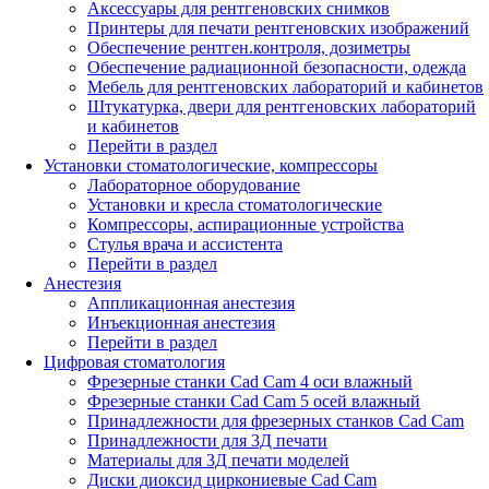
Аксессуары для рентгеновских снимков
Принтеры для печати рентгеновских изображений
Обеспечение рентген.контроля, дозиметры
Обеспечение радиационной безопасности, одежда
Мебель для рентгеновских лабораторий и кабинетов
Штукатурка, двери для рентгеновских лабораторий
и кабинетов
Перейти в раздел
Установки стоматологические, компрессоры
Лабораторное оборудование
Установки и кресла стоматологические
Компрессоры, аспирационные устройства
Стулья врача и ассистента
Перейти в раздел
Анестезия
Аппликационная анестезия
Инъекционная анестезия
Перейти в раздел
Цифровая стоматология
Фрезерные станки Cad Cam 4 оси влажный
Фрезерные станки Cad Cam 5 осей влажный
Принадлежности для фрезерных станков Cad Cam
Принадлежности для 3Д печати
Материалы для 3Д печати моделей
Диски диоксид циркониевые Cad Cam