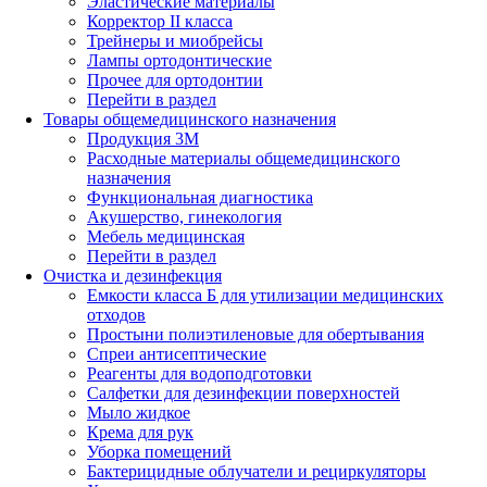
Эластические материалы
Корректор II класса
Трейнеры и миобрейсы
Лампы ортодонтические
Прочее для ортодонтии
Перейти в раздел
Товары общемедицинского назначения
Продукция 3М
Расходные материалы общемедицинского
назначения
Функциональная диагностика
Акушерство, гинекология
Мебель медицинская
Перейти в раздел
Очистка и дезинфекция
Емкости класса Б для утилизации медицинских
отходов
Простыни полиэтиленовые для обертывания
Спреи антисептические
Реагенты для водоподготовки
Салфетки для дезинфекции поверхностей
Мыло жидкое
Крема для рук
Уборка помещений
Бактерицидные облучатели и рециркуляторы