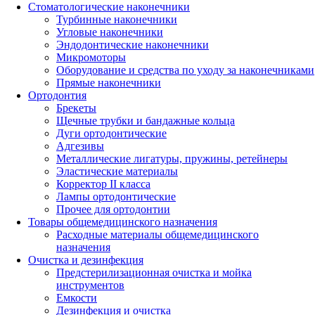
Стоматологические наконечники
Турбинные наконечники
Угловые наконечники
Эндодонтические наконечники
Микромоторы
Оборудование и средства по уходу за наконечниками
Прямые наконечники
Ортодонтия
Брекеты
Щечные трубки и бандажные кольца
Дуги ортодонтические
Адгезивы
Металлические лигатуры, пружины, ретейнеры
Эластические материалы
Корректор II класса
Лампы ортодонтические
Прочее для ортодонтии
Товары общемедицинского назначения
Расходные материалы общемедицинского
назначения
Очистка и дезинфекция
Предстерилизационная очистка и мойка
инструментов
Емкости
Дезинфекция и очистка