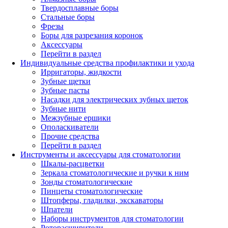
Твердосплавные боры
Стальные боры
Фрезы
Боры для разрезания коронок
Аксессуары
Перейти в раздел
Индивидуальные средства профилактики и ухода
Ирригаторы, жидкости
Зубные щетки
Зубные пасты
Насадки для электрических зубных щеток
Зубные нити
Межзубные ершики
Ополаскиватели
Прочие средства
Перейти в раздел
Инструменты и аксессуары для стоматологии
Шкалы-расцветки
Зеркала стоматологические и ручки к ним
Зонды стоматологические
Пинцеты стоматологические
Штопферы, гладилки, экскаваторы
Шпатели
Наборы инструментов для стоматологии
Роторасширители