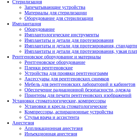
Стерилизация
Запечатывающие устройства
Материалы для стерилизации
Оборудование для стерилизации
Имплантация
Оборудование
Имплантологические инструменты
Имплантаты и детали для протезирования
Имплантаты и детали для протезирования, стандарт
Имплантаты и детали для протезирования, узкая пла
Рентгеновское оборудование и материалы
Рентгеновское оборудование
Пленки рентгеновские
Устройства для проявки рентгенограмм
Аксессуары для рентгеновских снимков
Мебель для рентгеновских лабораторий и кабинетов
Обеспечение радиационной безопасности, одежда
Принтеры для печати рентгеновских изображений
Установки стоматологические, компрессоры
Установки и кресла стоматологические
Компрессоры, аспирационные устройства
Стулья врача и ассистента
Анестезия
Аппликационная анестезия
Инъекционная анестезия