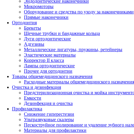
Эндодонтические наконечники
Микромоторы
Оборудование и средства по уходу за наконечниками
Прямые наконечники
Ортодонтия
Брекеты
Щечные трубки и бандажные кольца
Дуги ортодонтические
Адгезивы
Металлические лигатуры, пружины, ретейнеры
Эластические материалы
Корректор II класса
Лампы ортодонтические
Прочее для ортодонтии
Товары общемедицинского назначения
Расходные материалы общемедицинского назначени
Очистка и дезинфекция
Предстерилизационная очистка и мойка инструмент
Емкости
Дезинфекция и очистка
Профилактика
Снижение гиперестезии
Ультразвуковые скалеры
Пескоструйное полирование и удаление зубного нал
Материалы для профилактики