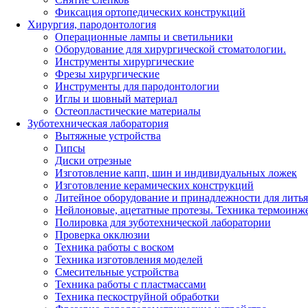
Фиксация ортопедических конструкций
Хирургия, пародонтология
Операционные лампы и светильники
Оборудование для хирургической стоматологии.
Инструменты хирургические
Фрезы хирургические
Инструменты для пародонтологии
Иглы и шовный материал
Остеопластические материалы
Зуботехническая лаборатория
Вытяжные устройства
Гипсы
Диски отрезные
Изготовление капп, шин и индивидуальных ложек
Изготовление керамических конструкций
Литейное оборудование и принадлежности для литья
Нейлоновые, ацетатные протезы. Техника термоинж
Полировка для зуботехнической лаборатории
Проверка окклюзии
Техника работы с воском
Техника изготовления моделей
Смесительные устройства
Техника работы с пластмассами
Техника пескоструйной обработки