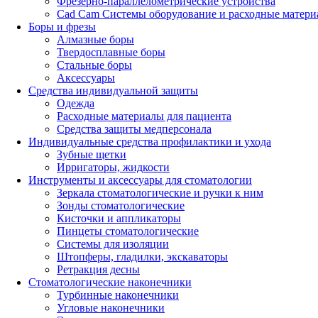
Фрезерно-параллелометрические устройства
Cad Cam Системы оборудование и расходные матери
Боры и фрезы
Алмазные боры
Твердосплавные боры
Стальные боры
Аксессуары
Средства индивидуальной защиты
Одежда
Расходные материалы для пациента
Средства защиты медперсонала
Индивидуальные средства профилактики и ухода
Зубные щетки
Ирригаторы, жидкости
Инструменты и аксессуары для стоматологии
Зеркала стоматологические и ручки к ним
Зонды стоматологические
Кисточки и аппликаторы
Пинцеты стоматологические
Системы для изоляции
Штопферы, гладилки, экскаваторы
Ретракция десны
Стоматологические наконечники
Турбинные наконечники
Угловые наконечники