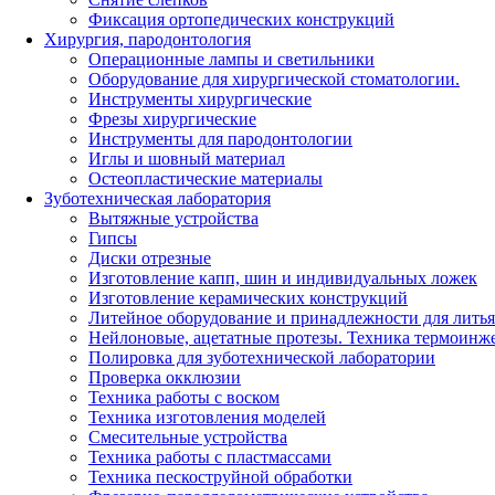
Фиксация ортопедических конструкций
Хирургия, пародонтология
Операционные лампы и светильники
Оборудование для хирургической стоматологии.
Инструменты хирургические
Фрезы хирургические
Инструменты для пародонтологии
Иглы и шовный материал
Остеопластические материалы
Зуботехническая лаборатория
Вытяжные устройства
Гипсы
Диски отрезные
Изготовление капп, шин и индивидуальных ложек
Изготовление керамических конструкций
Литейное оборудование и принадлежности для литья
Нейлоновые, ацетатные протезы. Техника термоинж
Полировка для зуботехнической лаборатории
Проверка окклюзии
Техника работы с воском
Техника изготовления моделей
Смесительные устройства
Техника работы с пластмассами
Техника пескоструйной обработки