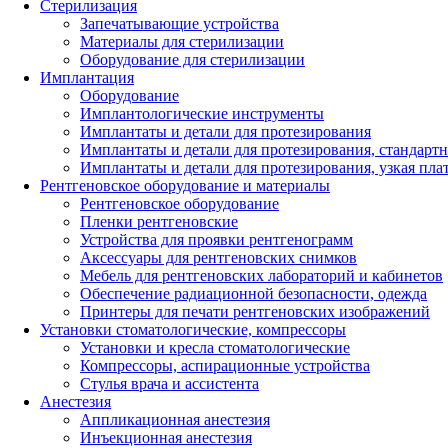
Стерилизация
Запечатывающие устройства
Материалы для стерилизации
Оборудование для стерилизации
Имплантация
Оборудование
Имплантологические инструменты
Имплантаты и детали для протезирования
Имплантаты и детали для протезирования, стандарт
Имплантаты и детали для протезирования, узкая пла
Рентгеновское оборудование и материалы
Рентгеновское оборудование
Пленки рентгеновские
Устройства для проявки рентгенограмм
Аксессуары для рентгеновских снимков
Мебель для рентгеновских лабораторий и кабинетов
Обеспечение радиационной безопасности, одежда
Принтеры для печати рентгеновских изображений
Установки стоматологические, компрессоры
Установки и кресла стоматологические
Компрессоры, аспирационные устройства
Стулья врача и ассистента
Анестезия
Аппликационная анестезия
Инъекционная анестезия