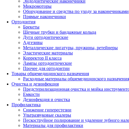
Эндодонтические наконечники
Микромоторы
Оборудование и средства по уходу за наконечниками
Прямые наконечники
Ортодонтия
Брекеты
Щечные трубки и бандажные кольца
Дуги ортодонтические
Адгезивы
Металлические лигатуры, пружины, ретейнеры
Эластические материалы
Корректор II класса
Лампы ортодонтические
Прочее для ортодонтии
Товары общемедицинского назначения
Расходные материалы общемедицинского назначени
Очистка и дезинфекция
Предстерилизационная очистка и мойка инструмент
Емкости
Дезинфекция и очистка
Профилактика
Снижение гиперестезии
Ультразвуковые скалеры
Пескоструйное полирование и удаление зубного нал
Материалы для профилактики