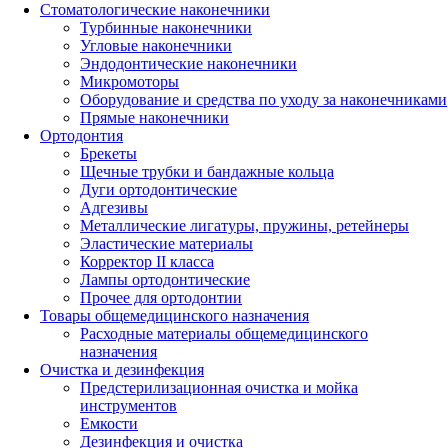
Стоматологические наконечники
Турбинные наконечники
Угловые наконечники
Эндодонтические наконечники
Микромоторы
Оборудование и средства по уходу за наконечниками
Прямые наконечники
Ортодонтия
Брекеты
Щечные трубки и бандажные кольца
Дуги ортодонтические
Адгезивы
Металлические лигатуры, пружины, ретейнеры
Эластические материалы
Корректор II класса
Лампы ортодонтические
Прочее для ортодонтии
Товары общемедицинского назначения
Расходные материалы общемедицинского
назначения
Очистка и дезинфекция
Предстерилизационная очистка и мойка
инструментов
Емкости
Дезинфекция и очистка