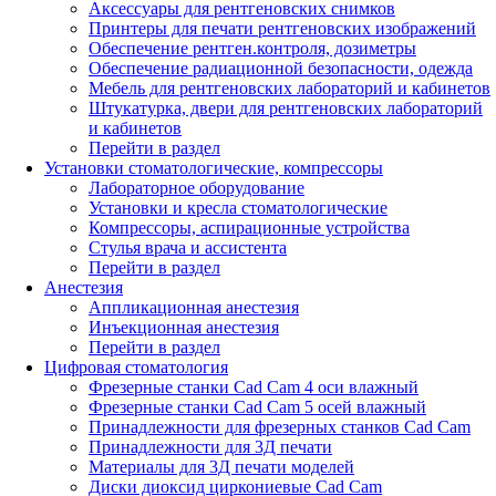
Аксессуары для рентгеновских снимков
Принтеры для печати рентгеновских изображений
Обеспечение рентген.контроля, дозиметры
Обеспечение радиационной безопасности, одежда
Мебель для рентгеновских лабораторий и кабинетов
Штукатурка, двери для рентгеновских лабораторий
и кабинетов
Перейти в раздел
Установки стоматологические, компрессоры
Лабораторное оборудование
Установки и кресла стоматологические
Компрессоры, аспирационные устройства
Стулья врача и ассистента
Перейти в раздел
Анестезия
Аппликационная анестезия
Инъекционная анестезия
Перейти в раздел
Цифровая стоматология
Фрезерные станки Cad Cam 4 оси влажный
Фрезерные станки Cad Cam 5 осей влажный
Принадлежности для фрезерных станков Cad Cam
Принадлежности для 3Д печати
Материалы для 3Д печати моделей
Диски диоксид циркониевые Cad Cam