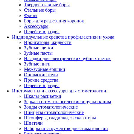
Твердосплавные боры
Стальные боры
Фрезы
Боры для разрезания коронок
Аксессуары
Перейти в раздел
Индивидуальные средства профилактики и ухода
Ирригаторы, жидкости
Зубные щетки
Зубные пасты
Насадки для электрических зубных щеток
Зубные нити
Межзубные ершики
Ополаскиватели
Прочие средства
Перейти в раздел
Инструменты и аксессуары для стоматологии
Шкалы-расцветки
Зеркала стоматологические и ручки к ним
Зонды стоматологические
Пинцеты стоматологические
Штопферы, гладилки, экскаваторы
Шпатели
Наборы инструментов для стоматологии
Роторасширители