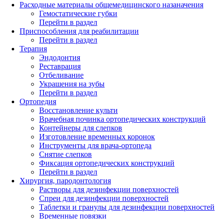
Расходные материалы общемедицинского назаначения
Гемостатические губки
Перейти в раздел
Приспособления для реабилитации
Перейти в раздел
Терапия
Эндодонтия
Реставрация
Отбеливание
Украшения на зубы
Перейти в раздел
Ортопедия
Восстановление культи
Врачебная починка ортопедических конструкций
Контейнеры для слепков
Изготовление временных коронок
Инструменты для врача-ортопеда
Снятие слепков
Фиксация ортопедических конструкций
Перейти в раздел
Хирургия, пародонтология
Растворы для дезинфекции поверхностей
Спреи для дезинфекции поверхностей
Таблетки и гранулы для дезинфекции поверхностей
Временные повязки