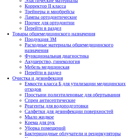
Эластические материалы
Корректор II класса
Трейнеры и миобрейсы
Лампы ортодонтические
Прочее для ортодонтии
Перейти в раздел
Товары общемедицинского назначения
Продукция 3М
Расходные материалы общемедицинского
назначения
Функциональная диагностика
Акушерство, гинекология
Мебель медицинская
Перейти в раздел
Очистка и дезинфекция
Емкости класса Б для утилизации медицинских
отходов
Простыни полиэтиленовые для обертывания
Спреи антисептические
Реагенты для водоподготовки
Салфетки для дезинфекции поверхностей
Мыло жидкое
Крема для рук
Уборка помещений
Бактерицидные облучатели и рециркуляторы