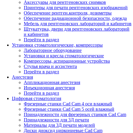
Аксессуары для рентгеновских снимков
Принтеры для печати рентгеновских изображений
Обеспечение рентген.контроля, дозиметры
Обеспечение радиационной безопасности, одежда
Мебель для рентгеновских лабораторий и кабинетов
Штукатурка, двери для рентгеновских лабораторий
и кабинетов
Перейти в раздел
Установки стоматологические, компрессоры
Лабораторное оборудование
Установки и кресла стоматологические
Компрессоры, аспирационные устройства
Стулья врача и ассистента
Перейти в раздел
Анестезия
Аппликационная анестезия
Инъекционная анестезия
Перейти в раздел
Цифровая стоматология
Фрезерные станки Cad Cam 4 оси влажный
Фрезерные станки Cad Cam 5 осей влажный
Принадлежности для фрезерных станков Cad Cam
Принадлежности для 3Д печати
Материалы для 3Д печати моделей
Диски диоксид циркониевые Cad Cam