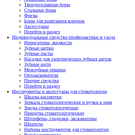
Твердосплавные боры
Стальные боры
Фрезы
Боры для разрезания коронок
Аксессуары
Перейти в раздел
Индивидуальные средства профилактики и ухода
Ирригаторы, жидкости
Зубные щетки
Зубные пасты
Насадки для электрических зубных щеток
Зубные нити
Межзубные ершики
Ополаскиватели
Прочие средства
Перейти в раздел
Инструменты и аксессуары для стоматологии
Шкалы-расцветки
Зеркала стоматологические и ручки к ним
Зонды стоматологические
Пинцеты стоматологические
Штопферы, гладилки, экскаваторы
Шпатели
Наборы инструментов для стоматологии
Роторасширители