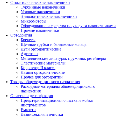
Стоматологические наконечники
Турбинные наконечники
Угловые наконечники
Эндодонтические наконечники
Микромоторы
Оборудование и средства по уходу за наконечниками
Прямые наконечники
Ортодонтия
Брекеты
Щечные трубки и бандажные кольца
Дуги ортодонтические
Адгезивы
Металлические лигатуры, пружины, ретейнеры
Эластические материалы
Корректор II класса
Лампы ортодонтические
Прочее для ортодонтии
Товары общемедицинского назначения
Расходные материалы общемедицинского
назначения
Очистка и дезинфекция
Предстерилизационная очистка и мойка
инструментов
Емкости
Дезинфекция и очистка