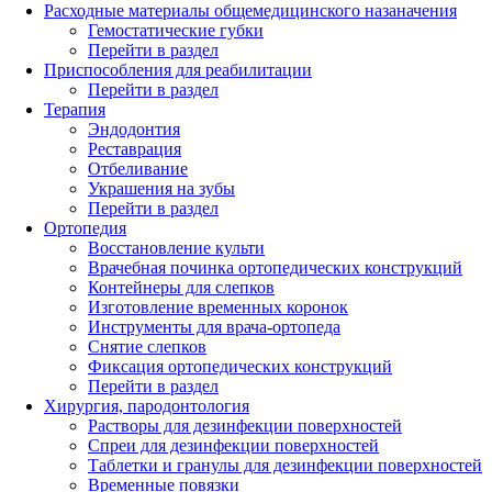
Расходные материалы общемедицинского назаначения
Гемостатические губки
Перейти в раздел
Приспособления для реабилитации
Перейти в раздел
Терапия
Эндодонтия
Реставрация
Отбеливание
Украшения на зубы
Перейти в раздел
Ортопедия
Восстановление культи
Врачебная починка ортопедических конструкций
Контейнеры для слепков
Изготовление временных коронок
Инструменты для врача-ортопеда
Снятие слепков
Фиксация ортопедических конструкций
Перейти в раздел
Хирургия, пародонтология
Растворы для дезинфекции поверхностей
Спреи для дезинфекции поверхностей
Таблетки и гранулы для дезинфекции поверхностей
Временные повязки