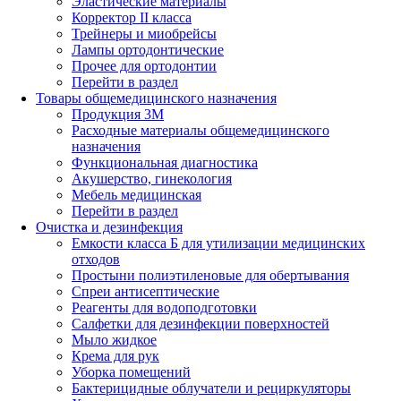
Эластические материалы
Корректор II класса
Трейнеры и миобрейсы
Лампы ортодонтические
Прочее для ортодонтии
Перейти в раздел
Товары общемедицинского назначения
Продукция 3М
Расходные материалы общемедицинского
назначения
Функциональная диагностика
Акушерство, гинекология
Мебель медицинская
Перейти в раздел
Очистка и дезинфекция
Емкости класса Б для утилизации медицинских
отходов
Простыни полиэтиленовые для обертывания
Спреи антисептические
Реагенты для водоподготовки
Салфетки для дезинфекции поверхностей
Мыло жидкое
Крема для рук
Уборка помещений
Бактерицидные облучатели и рециркуляторы