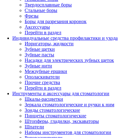
Твердосплавные боры
Стальные боры
Фрезы
Боры для разрезания коронок
Аксессуары
Перейти в раздел
Индивидуальные средства профилактики и ухода
Ирригаторы, жидкости
Зубные щетки
Зубные пасты
Насадки для электрических зубных щеток
Зубные нити
Межзубные ершики
Ополаскиватели
Прочие средства
Перейти в раздел
Инструменты и аксессуары для стоматологии
Шкалы-расцветки
Зеркала стоматологические и ручки к ним
Зонды стоматологические
Пинцеты стоматологические
Штопферы, гладилки, экскаваторы
Шпатели
Наборы инструментов для стоматологии
Роторасширители