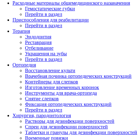
Расходные материалы общемедицинского назаначения
Гемостатические губки
Перейти в раздел
Приспособления для реабилитации
Перейти в раздел
Терапия
Эндодонтия
Реставрация
Отбеливание
Украшения на зубы
Перейти в раздел
Ортопедия
Восстановление культи
Врачебная починка ортопедических конструкций
Контейнеры для слепков
Изготовление временных коронок
Инструменты для врача-ортопеда
Снятие слепков
Фиксация ортопедических конструкций
Перейти в раздел
Хирургия, пародонтология
Растворы для дезинфекции поверхностей
Спреи для дезинфекции поверхностей
Таблетки и гранулы для дезинфекции поверхностей
Временные повязки