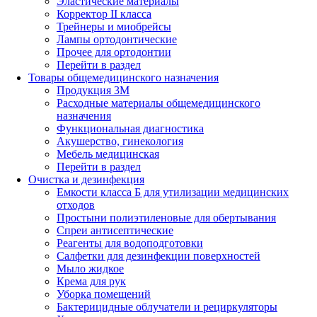
Эластические материалы
Корректор II класса
Трейнеры и миобрейсы
Лампы ортодонтические
Прочее для ортодонтии
Перейти в раздел
Товары общемедицинского назначения
Продукция 3М
Расходные материалы общемедицинского
назначения
Функциональная диагностика
Акушерство, гинекология
Мебель медицинская
Перейти в раздел
Очистка и дезинфекция
Емкости класса Б для утилизации медицинских
отходов
Простыни полиэтиленовые для обертывания
Спреи антисептические
Реагенты для водоподготовки
Салфетки для дезинфекции поверхностей
Мыло жидкое
Крема для рук
Уборка помещений
Бактерицидные облучатели и рециркуляторы