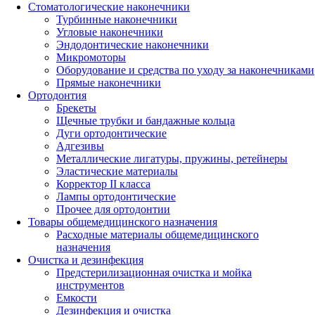
Стоматологические наконечники
Турбинные наконечники
Угловые наконечники
Эндодонтические наконечники
Микромоторы
Оборудование и средства по уходу за наконечниками
Прямые наконечники
Ортодонтия
Брекеты
Щечные трубки и бандажные кольца
Дуги ортодонтические
Адгезивы
Металлические лигатуры, пружины, ретейнеры
Эластические материалы
Корректор II класса
Лампы ортодонтические
Прочее для ортодонтии
Товары общемедицинского назначения
Расходные материалы общемедицинского
назначения
Очистка и дезинфекция
Предстерилизационная очистка и мойка
инструментов
Емкости
Дезинфекция и очистка