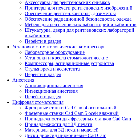
Аксессуары для рентгеновских снимков
Принтеры для печати рентгеновских изображений
Обеспечение рентген.контроля, дозиметры
Обеспечение радиационной безопасности, одежда
Мебель для рентгеновских лабораторий и кабинетов
Штукатурка, двери для рентгеновских лабораторий
и кабинетов
Перейти в раздел
Установки стоматологические, компрессоры
Лабораторное оборудование
Установки и кресла стоматологические
Компрессоры, аспирационные устройства
Стулья врача и ассистента
Перейти в раздел
Анестезия
Аппликационная анестезия
Инъекционная анестезия
Перейти в раздел
Цифровая стоматология
Фрезерные станки Cad Cam 4 оси влажный
Фрезерные станки Cad Cam 5 осей влажный
Принадлежности для фрезерных станков Cad Cam
Принадлежности для 3Д печати
Материалы для 3Д печати моделей
Диски диоксид циркониевые Cad Cam