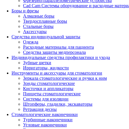
Фрезерно-параллелометрические устройства
Cad Cam Системы оборудование и расходные матери
Боры и фрезы
Алмазные боры
Твердосплавные боры
Стальные боры
Аксессуары
Средства индивидуальной защиты
Одежда
Расходные материалы для пациента
Средства защиты медперсонала
Индивидуальные средства профилактики и ухода
Зубные щетки
Ирригаторы, жидкости
Инструменты и аксессуары для стоматологии
Зеркала стоматологические и ручки к ним
Зонды стоматологические
Кисточки и аппликаторы
Пинцеты стоматологические
Системы для изоляции
Штопферы, гладилки, экскаваторы
Ретракция десны
Стоматологические наконечники
Турбинные наконечники
Угловые наконечники