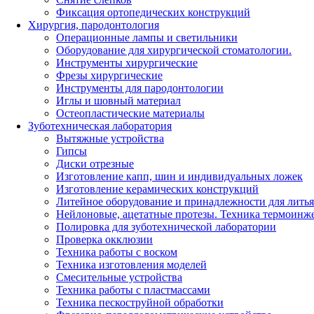
Фиксация ортопедических конструкций
Хирургия, пародонтология
Операционные лампы и светильники
Оборудование для хирургической стоматологии.
Инструменты хирургические
Фрезы хирургические
Инструменты для пародонтологии
Иглы и шовный материал
Остеопластические материалы
Зуботехническая лаборатория
Вытяжные устройства
Гипсы
Диски отрезные
Изготовление капп, шин и индивидуальных ложек
Изготовление керамических конструкций
Литейное оборудование и принадлежности для литья
Нейлоновые, ацетатные протезы. Техника термоинж
Полировка для зуботехнической лаборатории
Проверка окклюзии
Техника работы с воском
Техника изготовления моделей
Смесительные устройства
Техника работы с пластмассами
Техника пескоструйной обработки