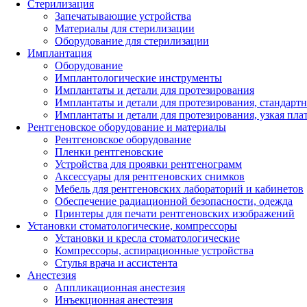
Стерилизация
Запечатывающие устройства
Материалы для стерилизации
Оборудование для стерилизации
Имплантация
Оборудование
Имплантологические инструменты
Имплантаты и детали для протезирования
Имплантаты и детали для протезирования, стандарт
Имплантаты и детали для протезирования, узкая пла
Рентгеновское оборудование и материалы
Рентгеновское оборудование
Пленки рентгеновские
Устройства для проявки рентгенограмм
Аксессуары для рентгеновских снимков
Мебель для рентгеновских лабораторий и кабинетов
Обеспечение радиационной безопасности, одежда
Принтеры для печати рентгеновских изображений
Установки стоматологические, компрессоры
Установки и кресла стоматологические
Компрессоры, аспирационные устройства
Стулья врача и ассистента
Анестезия
Аппликационная анестезия
Инъекционная анестезия