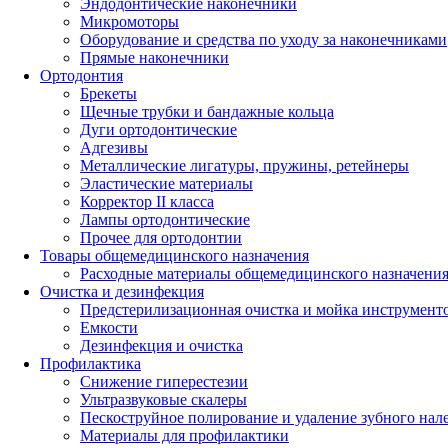
Эндодонтические наконечники
Микромоторы
Оборудование и средства по уходу за наконечниками
Прямые наконечники
Ортодонтия
Брекеты
Щечные трубки и бандажные кольца
Дуги ортодонтические
Адгезивы
Металлические лигатуры, пружины, ретейнеры
Эластические материалы
Корректор II класса
Лампы ортодонтические
Прочее для ортодонтии
Товары общемедицинского назначения
Расходные материалы общемедицинского назначени
Очистка и дезинфекция
Предстерилизационная очистка и мойка инструмент
Емкости
Дезинфекция и очистка
Профилактика
Снижение гиперестезии
Ультразвуковые скалеры
Пескоструйное полирование и удаление зубного нал
Материалы для профилактики