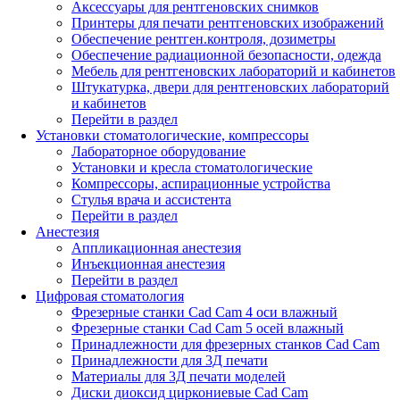
Аксессуары для рентгеновских снимков
Принтеры для печати рентгеновских изображений
Обеспечение рентген.контроля, дозиметры
Обеспечение радиационной безопасности, одежда
Мебель для рентгеновских лабораторий и кабинетов
Штукатурка, двери для рентгеновских лабораторий
и кабинетов
Перейти в раздел
Установки стоматологические, компрессоры
Лабораторное оборудование
Установки и кресла стоматологические
Компрессоры, аспирационные устройства
Стулья врача и ассистента
Перейти в раздел
Анестезия
Аппликационная анестезия
Инъекционная анестезия
Перейти в раздел
Цифровая стоматология
Фрезерные станки Cad Cam 4 оси влажный
Фрезерные станки Cad Cam 5 осей влажный
Принадлежности для фрезерных станков Cad Cam
Принадлежности для 3Д печати
Материалы для 3Д печати моделей
Диски диоксид циркониевые Cad Cam