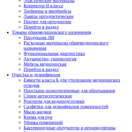
Эластические материалы
Корректор II класса
Трейнеры и миобрейсы
Лампы ортодонтические
Прочее для ортодонтии
Перейти в раздел
Товары общемедицинского назначения
Продукция 3М
Расходные материалы общемедицинского
назначения
Функциональная диагностика
Акушерство, гинекология
Мебель медицинская
Перейти в раздел
Очистка и дезинфекция
Емкости класса Б для утилизации медицинских
отходов
Простыни полиэтиленовые для обертывания
Спреи антисептические
Реагенты для водоподготовки
Салфетки для дезинфекции поверхностей
Мыло жидкое
Крема для рук
Уборка помещений
Бактерицидные облучатели и рециркуляторы