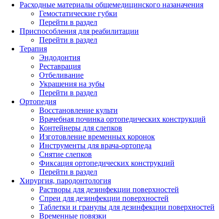
Расходные материалы общемедицинского назаначения
Гемостатические губки
Перейти в раздел
Приспособления для реабилитации
Перейти в раздел
Терапия
Эндодонтия
Реставрация
Отбеливание
Украшения на зубы
Перейти в раздел
Ортопедия
Восстановление культи
Врачебная починка ортопедических конструкций
Контейнеры для слепков
Изготовление временных коронок
Инструменты для врача-ортопеда
Снятие слепков
Фиксация ортопедических конструкций
Перейти в раздел
Хирургия, пародонтология
Растворы для дезинфекции поверхностей
Спреи для дезинфекции поверхностей
Таблетки и гранулы для дезинфекции поверхностей
Временные повязки