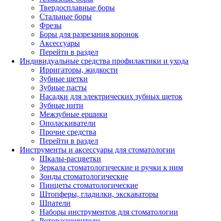
Твердосплавные боры
Стальные боры
Фрезы
Боры для разрезания коронок
Аксессуары
Перейти в раздел
Индивидуальные средства профилактики и ухода
Ирригаторы, жидкости
Зубные щетки
Зубные пасты
Насадки для электрических зубных щеток
Зубные нити
Межзубные ершики
Ополаскиватели
Прочие средства
Перейти в раздел
Инструменты и аксессуары для стоматологии
Шкалы-расцветки
Зеркала стоматологические и ручки к ним
Зонды стоматологические
Пинцеты стоматологические
Штопферы, гладилки, экскаваторы
Шпатели
Наборы инструментов для стоматологии
Роторасширители