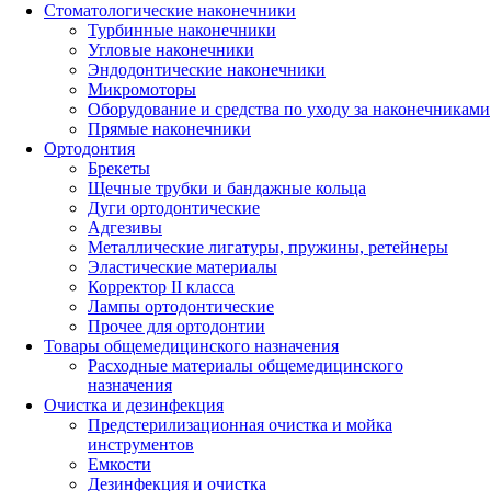
Стоматологические наконечники
Турбинные наконечники
Угловые наконечники
Эндодонтические наконечники
Микромоторы
Оборудование и средства по уходу за наконечниками
Прямые наконечники
Ортодонтия
Брекеты
Щечные трубки и бандажные кольца
Дуги ортодонтические
Адгезивы
Металлические лигатуры, пружины, ретейнеры
Эластические материалы
Корректор II класса
Лампы ортодонтические
Прочее для ортодонтии
Товары общемедицинского назначения
Расходные материалы общемедицинского
назначения
Очистка и дезинфекция
Предстерилизационная очистка и мойка
инструментов
Емкости
Дезинфекция и очистка